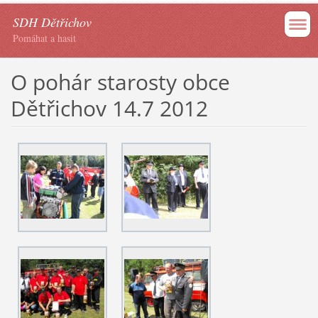
SDH Dětřichov
Pomáhat a hasit
O pohár starosty obce
Dětřichov 14.7 2012