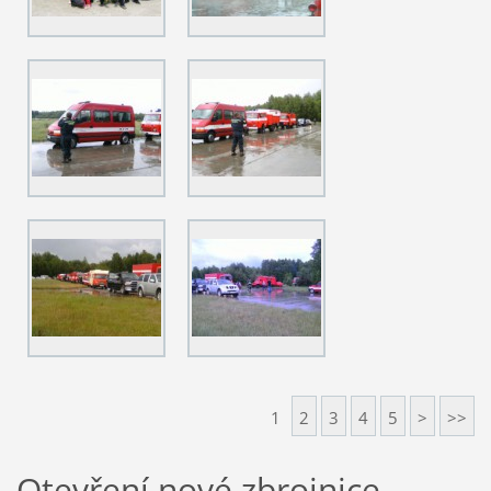
1
2
3
4
5
>
>>
Otevření nové zbrojnice