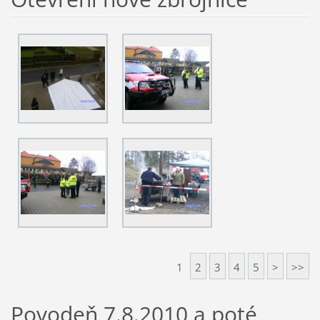
1
2
3
4
5
>
>>
Povodeň 7.8.2010 a poté