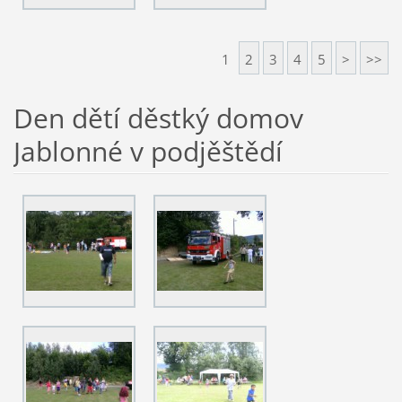
1
2
3
4
5
>
>>
Den dětí děstký domov
Jablonné v podjěštědí