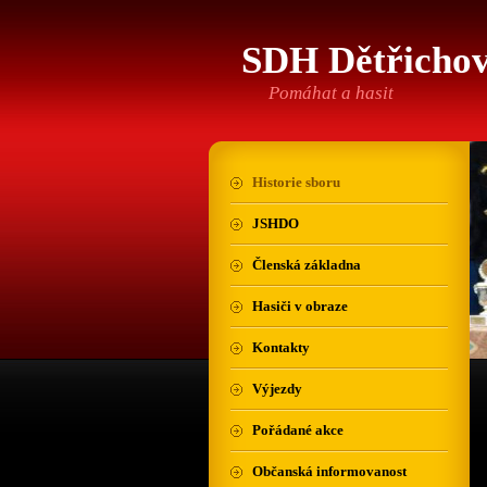
SDH Dětřicho
Pomáhat a hasit
Historie sboru
JSHDO
Členská základna
Hasiči v obraze
Kontakty
Výjezdy
Pořádané akce
Občanská informovanost