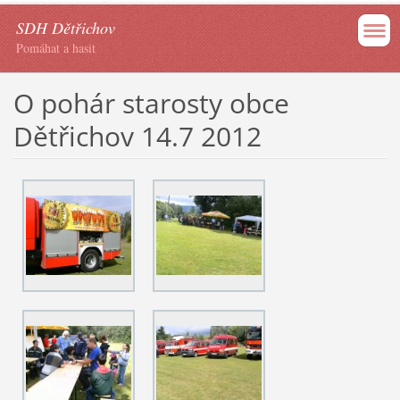
SDH Dětřichov
Pomáhat a hasit
O pohár starosty obce
Dětřichov 14.7 2012