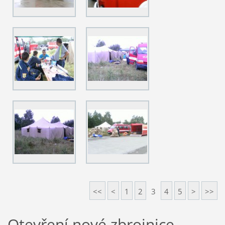
<<
<
1
2
3
4
5
>
>>
Otevření nové zbrojnice