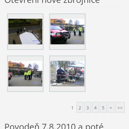
1
2
3
4
5
>
>>
Povodeň 7.8.2010 a poté