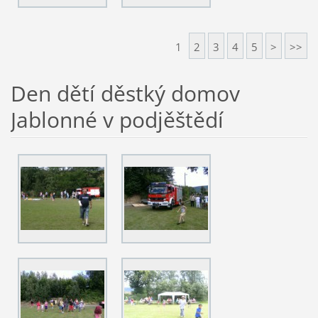
1
2
3
4
5
>
>>
Den dětí děstký domov
Jablonné v podjěštědí