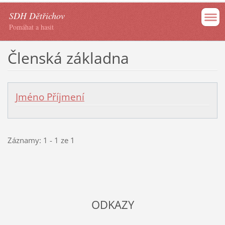
SDH Dětřichov
Pomáhat a hasit
Členská základna
Jméno Příjmení
Záznamy: 1 - 1 ze 1
ODKAZY