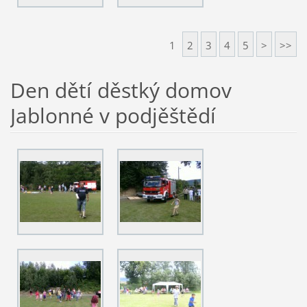
1
2
3
4
5
>
>>
Den dětí děstký domov
Jablonné v podjěštědí