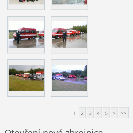
1
2
3
4
5
>
>>
Otevření nové zbrojnice