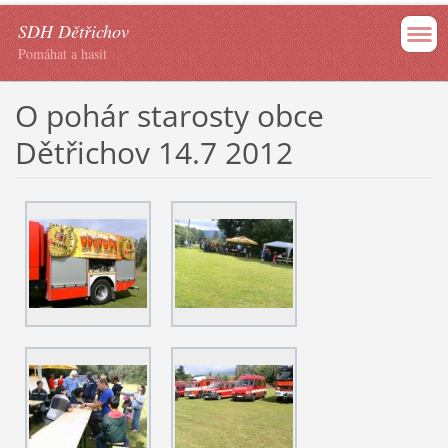
SDH Dětřichov
Pomáhat a hasit
O pohár starosty obce
Dětřichov 14.7 2012