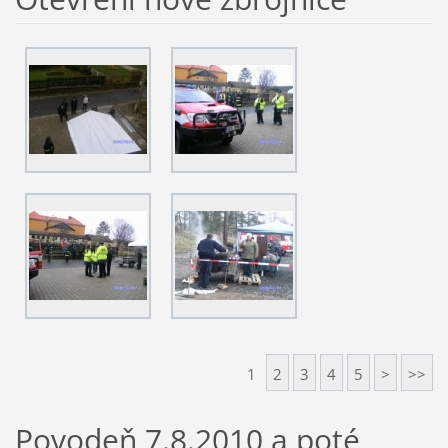
1
2
3
4
5
>
>>
Povodeň 7.8.2010 a poté