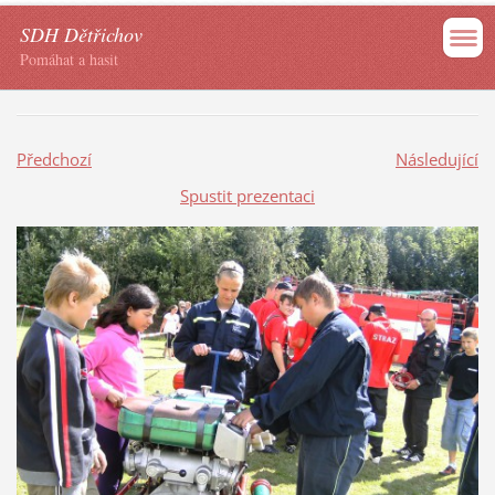
SDH Dětřichov
Pomáhat a hasit
Předchozí
Následující
Spustit prezentaci