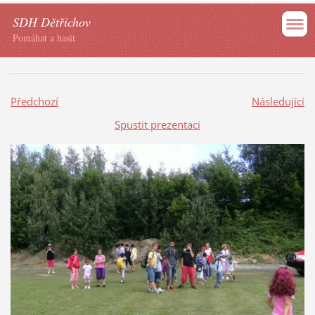
SDH Dětřichov
Pomáhat a hasit
Předchozí
Následující
Spustit prezentaci