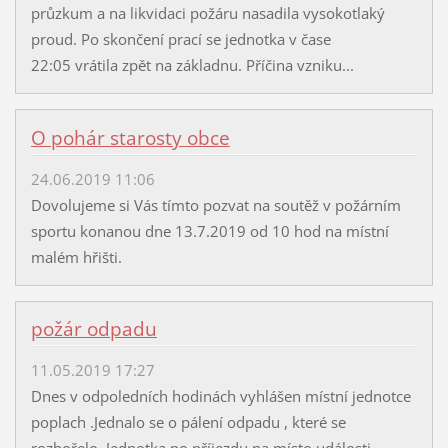
průzkum a na likvidaci požáru nasadila vysokotlaký
proud. Po skončení prací se jednotka v čase
22:05 vrátila zpět na základnu. Příčina vzniku...
O pohár starosty obce
24.06.2019 11:06
Dovolujeme si Vás tímto pozvat na soutěž v požárním
sportu konanou dne 13.7.2019 od 10 hod na místní
malém hřišti.
požár odpadu
11.05.2019 17:27
Dnes v odpoledních hodinách vyhlášen místní jednotce
poplach .Jednalo se o pálení odpadu , které se
rozhořelo. Jednotka po příjezdu na místo události