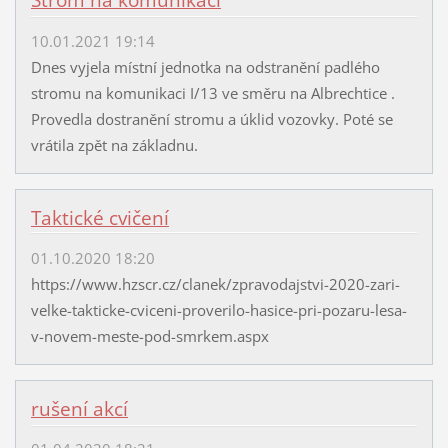
Strom na komunikaci
10.01.2021 19:14
Dnes vyjela místní jednotka na odstranění padlého
stromu na komunikaci I/13 ve směru na Albrechtice .
Provedla dostranění stromu a úklid vozovky. Poté se
vrátila zpět na základnu.
Taktické cvičení
01.10.2020 18:20
https://www.hzscr.cz/clanek/zpravodajstvi-2020-zari-
velke-takticke-cviceni-proverilo-hasice-pri-pozaru-lesa-
v-novem-meste-pod-smrkem.aspx
rušení akcí