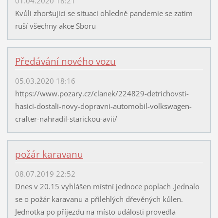
01.04.2020 18:21
Kvůli zhoršujicí se situaci ohledně pandemie se zatím
ruší všechny akce Sboru
Předávání nového vozu
05.03.2020 18:16
https://www.pozary.cz/clanek/224829-detrichovsti-
hasici-dostali-novy-dopravni-automobil-volkswagen-
crafter-nahradil-starickou-avii/
požár karavanu
08.07.2019 22:52
Dnes v 20.15 vyhlášen místní jednoce poplach .Jednalo
se o požár karavanu a přilehlých dřevěných kůlen.
Jednotka po příjezdu na místo události provedla