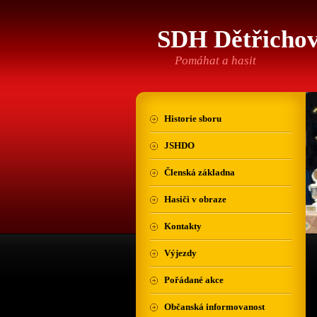
SDH Dětřicho
Pomáhat a hasit
Historie sboru
JSHDO
Členská základna
Hasiči v obraze
Kontakty
Výjezdy
Pořádané akce
Občanská informovanost