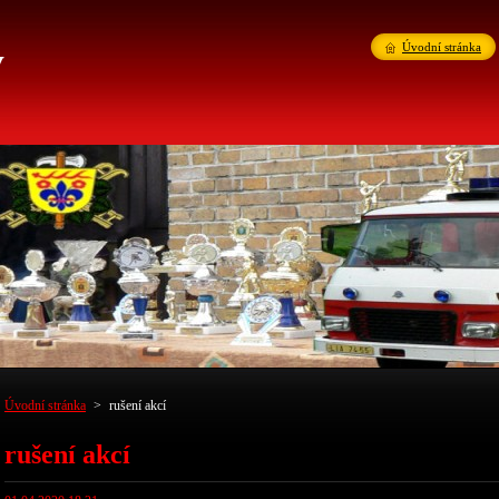
v
Úvodní stránka
Úvodní stránka
>
rušení akcí
rušení akcí