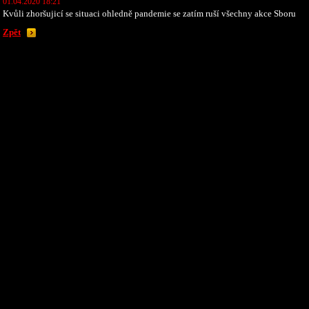
01.04.2020 18:21
Kvůli zhoršujicí se situaci ohledně pandemie se zatím ruší všechny akce Sboru
Zpět