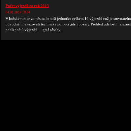
Počet výjezdů za rok 2013
04.01.2014 18:04
V loňském roce zaměstnalo naši jednotku celkem 16 výjezdů což je srovnatelné
povodně. Převažovali technické pomoci ,ale i požáry. Přehled událostí naleznet
podlepočtů výjezdů. graf zásahy...