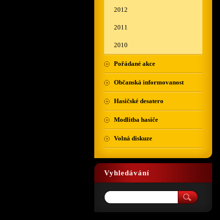
2012
2011
2010
Pořádané akce
Občanská informovanost
Hasičské desatero
Modlitba hasiče
Volná diskuze
Vyhledávání