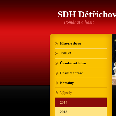
SDH Dětřicho
Pomáhat a hasit
Historie sboru
JSHDO
Členská základna
Hasiči v obraze
Kontakty
Výjezdy
2014
2013