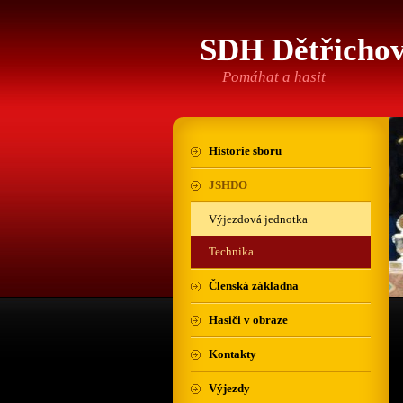
SDH Dětřicho
Pomáhat a hasit
Historie sboru
JSHDO
Výjezdová jednotka
Technika
Členská základna
Hasiči v obraze
Kontakty
Výjezdy