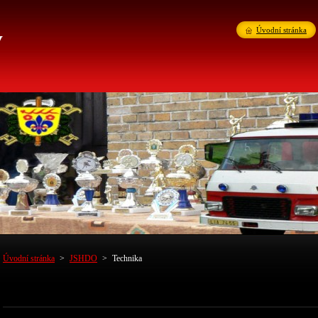
v
Úvodní stránka
Úvodní stránka
>
JSHDO
>
Technika