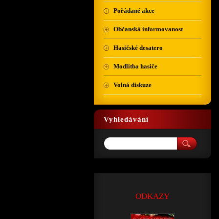
Pořádané akce
Občanská informovanost
Hasičské desatero
Modlitba hasiče
Volná diskuze
Vyhledávání
ODKAZY