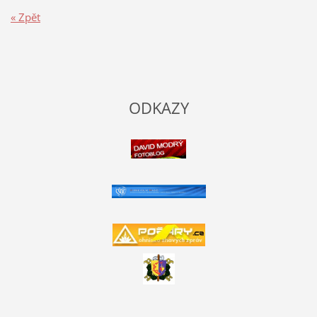
« Zpět
ODKAZY