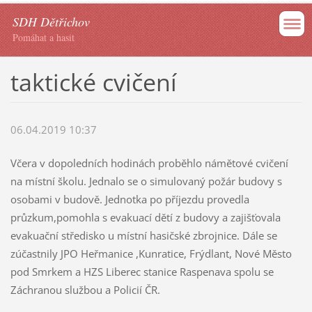
SDH Dětřichov
Pomáhat a hasit
taktické cvičení
06.04.2019 10:37
Včera v dopoledních hodinách proběhlo námětové cvičení
na místní školu. Jednalo se o simulovaný požár budovy s
osobami v budově. Jednotka po příjezdu provedla
průzkum,pomohla s evakuací dětí z budovy a zajišťovala
evakuační středisko u místní hasičské zbrojnice. Dále se
zúčastnily JPO Heřmanice ,Kunratice, Frýdlant, Nové Město
pod Smrkem a HZS Liberec stanice Raspenava spolu se
Záchranou službou a Policií ČR.