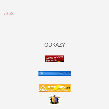
« Zpět
ODKAZY