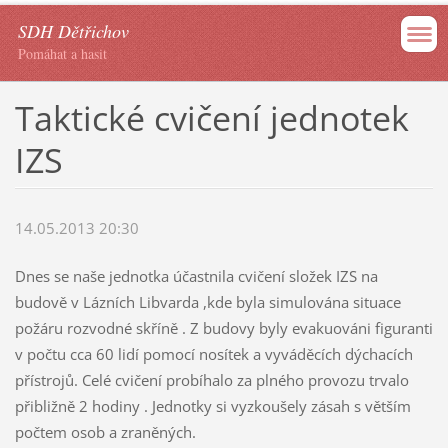
SDH Dětřichov
Pomáhat a hasit
Taktické cvičení jednotek
IZS
14.05.2013 20:30
Dnes se naše jednotka účastnila cvičení složek IZS na
budově v Lázních Libvarda ,kde byla simulována situace
požáru rozvodné skříně . Z budovy byly evakuováni figuranti
v počtu cca 60 lidí pomocí nosítek a vyváděcích dýchacích
přístrojů. Celé cvičení probíhalo za plného provozu trvalo
přibližně 2 hodiny . Jednotky si vyzkoušely zásah s větším
počtem osob a zraněných.