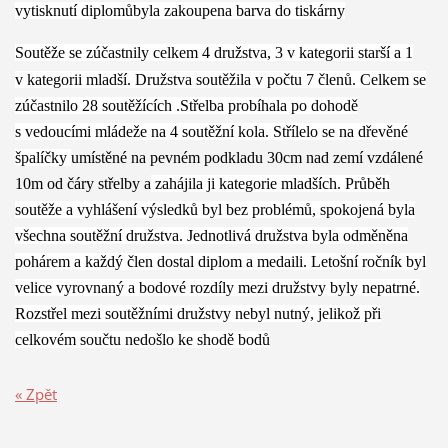
vytisknutí diplomůbyla zakoupena barva do tiskárny
Soutěže se zúčastnily celkem 4 družstva, 3 v kategorii starší a 1
v kategorii mladší. Družstva soutěžila v počtu 7 členů. Celkem se
zúčastnilo 28 soutěžících .Střelba probíhala po dohodě
s vedoucími mládeže na 4 soutěžní kola. Střílelo se na dřevěné
špalíčky
umístěné na pevném podkladu 30cm nad zemí vzdálené
10m od čáry střelby a
zahájila ji kategorie mladších. Průběh
soutěže a vyhlášení výsledků byl bez problémů, spokojená byla
všechna soutěžní družstva. Jednotlivá družstva byla odměněna
pohárem a každý člen dostal diplom a medaili. Letošní ročník byl
velice vyrovnaný a bodové rozdíly mezi družstvy byly nepatrné.
Rozstřel mezi soutěžními družstvy nebyl nutný, jelikož při
celkovém součtu nedošlo ke shodě bodů
« Zpět