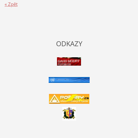
« Zpět
ODKAZY