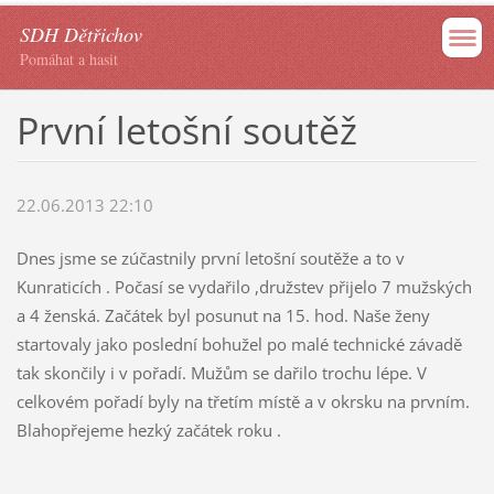
SDH Dětřichov
Pomáhat a hasit
První letošní soutěž
22.06.2013 22:10
Dnes jsme se zúčastnily první letošní soutěže a to v
Kunraticích . Počasí se vydařilo ,družstev přijelo 7 mužských
a 4 ženská. Začátek byl posunut na 15. hod. Naše ženy
startovaly jako poslední bohužel po malé technické závadě
tak skončily i v pořadí. Mužům se dařilo trochu lépe. V
celkovém pořadí byly na třetím místě a v okrsku na prvním.
Blahopřejeme hezký začátek roku .