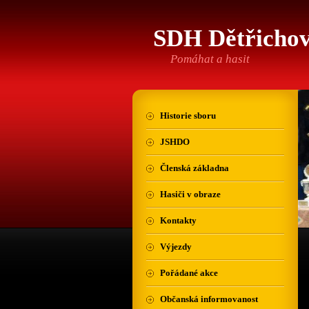
SDH Dětřicho
Pomáhat a hasit
Historie sboru
JSHDO
Členská základna
Hasiči v obraze
Kontakty
Výjezdy
Pořádané akce
Občanská informovanost