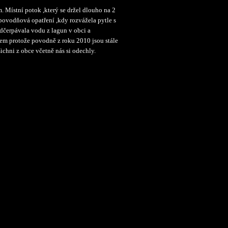
 Místní potok ,který se držel dlouho na 2
ipovodňová opatření ,kdy rozvážela pytle s
dčerpávala vodu z lagun v obci a
hem protože povodně z roku 2010 jsou stále
ichni z obce včetně nás si odechly.