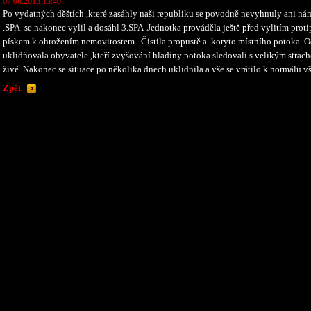
07.06.2013 13:40
Po vydatných děštích ,které zasáhly naši republiku se povodně nevyhnuly ani nám.
.SPA se nakonec vylil a dosáhl 3.SPA .Jednotka prováděla ještě před vylitím prot
pískem k ohrožením nemovitostem. Čistila propustě a koryto místního potoka. O
uklidňovala obyvatele ,kteří zvyšování hladiny potoka sledovali s velikým strac
živé. Nakonec se situace po několika dnech uklidnila a vše se vrátilo k normálu vš
Zpět