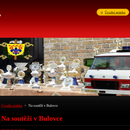
v
Úvodní stránka
Úvodní stránka
>
Na soutěži v Bulovce
Na soutěži v Bulovce