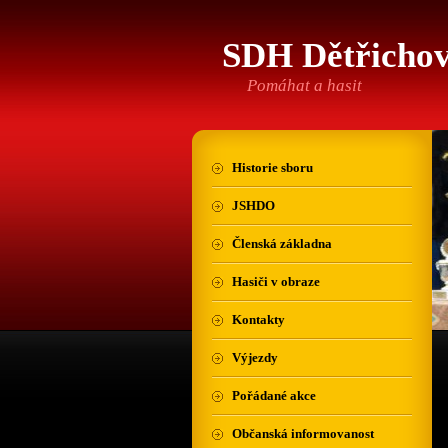
SDH Dětřicho
Pomáhat a hasit
Historie sboru
JSHDO
Členská základna
Hasiči v obraze
Kontakty
Výjezdy
Pořádané akce
Občanská informovanost