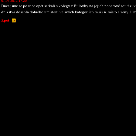
07.07.2012 17:26
Dnes jsme se po roce opět setkali s kolegy z Bulovky na jejich pohárové soutěži
družstva dosáhla dobrého umístění ve svých kategoriích muži 4. místo a ženy 2. 
Zpět