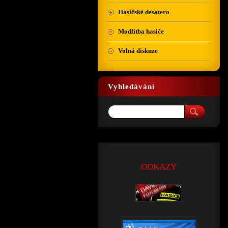
Hasičské desatero
Modlitba hasiče
Volná diskuze
Vyhledávání
ODKAZY