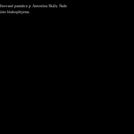
 věnované památce p. Antonína Skály. Naše
místo blahopřejeme.