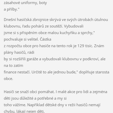
zásahové uniformy, boty
a přilby."
Dnešní hasičská zbrojnice skrývá ve svých útrobách útulnou
klubovnu, řadu pohárů ze soutěží. Vybudovali
jsme si s přispěním obce malou kuchyňku a sprchy,"
pochvaluje si velitel. Částka
z rozpočtu obce pro hasiče na tento rok je 129 tisíc. Znám
plány hasičů, rádi
by si rozšířili garáže a vybudovali klubovnu v podkroví, ale
na to zatím
finance nestačí. Určitě to ale jednou bude," doplňuje starosta
obce.
Hasiči se snaží obci pomáhat. I malé akce pro lidi a zejména
děti jsou důležité a potřebné a my si
toho vážíme. Například dětské dny v režii hasičů nemají
chybu, lákají nejen děti,