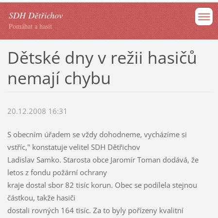
SDH Dětřichov
Pomáhat a hasit
Dětské dny v režii hasičů
nemají chybu
20.12.2008 16:31
S obecním úřadem se vždy dohodneme, vycházíme si
vstříc," konstatuje velitel SDH Dětřichov
Ladislav Samko. Starosta obce Jaromír Toman dodává, že
letos z fondu požární ochrany
kraje dostal sbor 82 tisíc korun. Obec se podílela stejnou
částkou, takže hasiči
dostali rovných 164 tisíc. Za to byly pořízeny kvalitní