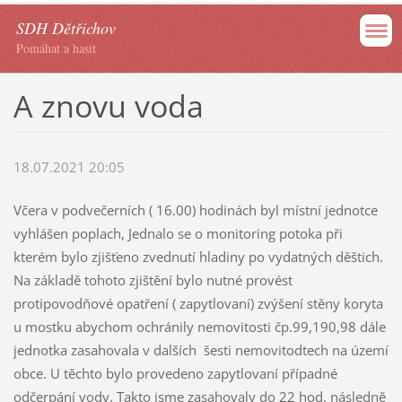
SDH Dětřichov
Pomáhat a hasit
A znovu voda
18.07.2021 20:05
Včera v podvečerních ( 16.00) hodinách byl místní jednotce
vyhlášen poplach, Jednalo se o monitoring potoka při
kterém bylo zjišťeno zvednutí hladiny po vydatných děštich.
Na základě tohoto zjištění bylo nutné provést
protipovodňové opatření ( zapytlovaní) zvýšení stěny koryta
u mostku abychom ochránily nemovitosti čp.99,190,98 dále
jednotka zasahovala v dalších šesti nemovitodtech na území
obce. U těchto bylo provedeno zapytlovaní případné
odčerpání vody. Takto jsme zasahovaly do 22 hod. následně