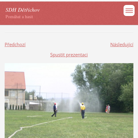
SDH Dětřichov
Pomáhat a hasit
Předchozí
Následující
Spustit prezentaci