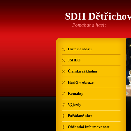
SDH Dětřicho
Pomáhat a hasit
Historie sboru
JSHDO
Členská základna
Hasiči v obraze
Kontakty
Výjezdy
Pořádané akce
Občanská informovanost