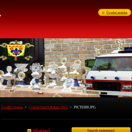
v
Úvodní stránka
Úvodní stránka
>
Cvičení hasičů Ralsko 2012
>
PICT0309.JPG
Spustit prezentaci
Předchozí